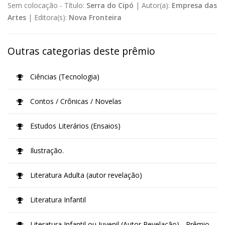
Sem colocação -
Título:
Serra do Cipó
|
Autor(a):
Empresa das
Artes
|
Editora(s):
Nova Fronteira
Outras categorias deste prêmio
Ciências (Tecnologia)
Contos / Crônicas / Novelas
Estudos Literários (Ensaios)
Ilustração.
Literatura Adulta (autor revelação)
Literatura Infantil
Literatura Infantil ou Juvenil (Autor Revelação) - Prêmio