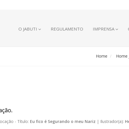
O JABUTI
REGULAMENTO
IMPRENSA
Home
Home J
ação.
ocação -
Título:
Eu fico é Segurando o meu Nariz
|
Ilustrador(a):
H