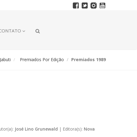
CONTATO
abuti
Premiados Por Edição
Premiados 1989
utor(a):
José Lino Grunewald
|
Editora(s):
Nova