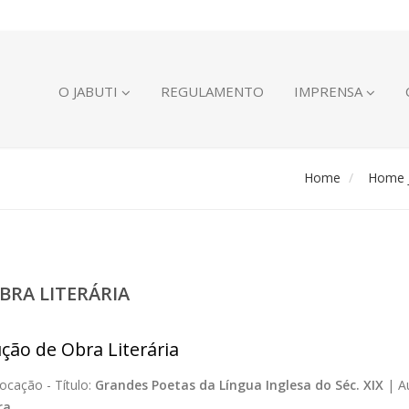
O JABUTI
REGULAMENTO
IMPRENSA
Home
Home J
BRA LITERÁRIA
ção de Obra Literária
ocação -
Título:
Grandes Poetas da Língua Inglesa do Séc. XIX
|
A
ra