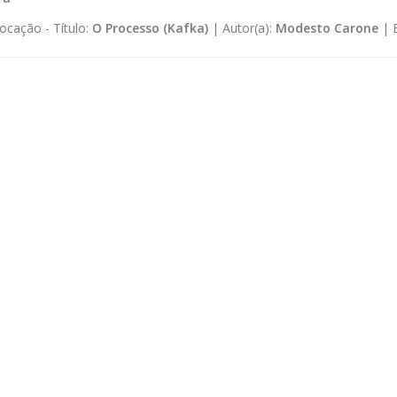
ocação -
Título:
O Processo (Kafka)
|
Autor(a):
Modesto Carone
|