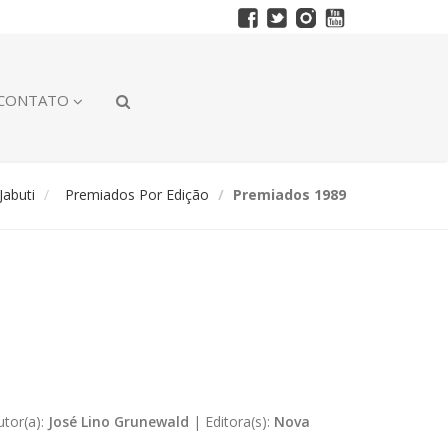
CONTATO
abuti
Premiados Por Edição
Premiados 1989
utor(a):
José Lino Grunewald
|
Editora(s):
Nova