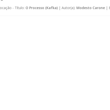
ocação -
Título:
O Processo (Kafka)
|
Autor(a):
Modesto Carone
|