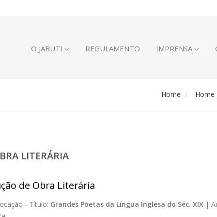
O JABUTI
REGULAMENTO
IMPRENSA
Home
Home J
BRA LITERÁRIA
ção de Obra Literária
ocação -
Título:
Grandes Poetas da Língua Inglesa do Séc. XIX
|
A
ra