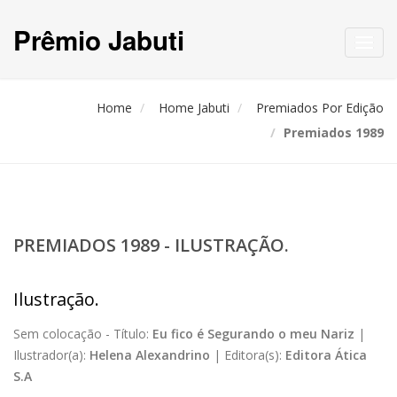
Prêmio Jabuti
Toggl
navig
Home
Home Jabuti
Premiados Por Edição
Premiados 1989
PREMIADOS 1989 - ILUSTRAÇÃO.
Ilustração.
Sem colocação -
Título:
Eu fico é Segurando o meu Nariz
|
Ilustrador(a):
Helena Alexandrino
|
Editora(s):
Editora Ática
S.A