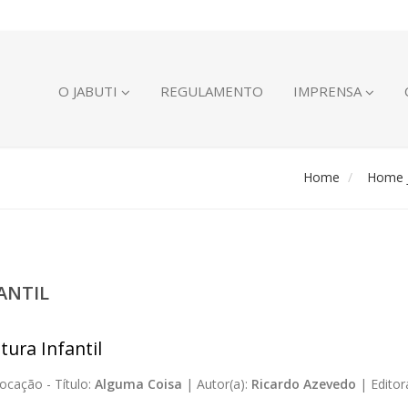
O JABUTI
REGULAMENTO
IMPRENSA
Home
Home J
ANTIL
tura Infantil
ocação -
Título:
Alguma Coisa
|
Autor(a):
Ricardo Azevedo
|
Editor