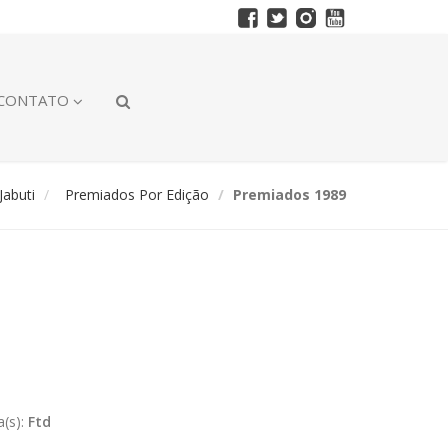
CONTATO
abuti
Premiados Por Edição
Premiados 1989
a(s):
Ftd