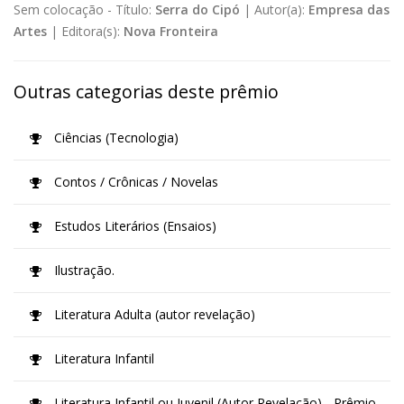
Sem colocação -
Título:
Serra do Cipó
|
Autor(a):
Empresa das
Artes
|
Editora(s):
Nova Fronteira
Outras categorias deste prêmio
Ciências (Tecnologia)
Contos / Crônicas / Novelas
Estudos Literários (Ensaios)
Ilustração.
Literatura Adulta (autor revelação)
Literatura Infantil
Literatura Infantil ou Juvenil (Autor Revelação) - Prêmio