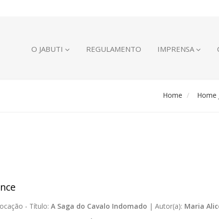
O JABUTI
REGULAMENTO
IMPRENSA
Home
Home J
nce
ocação -
Título:
A Saga do Cavalo Indomado
|
Autor(a):
Maria Ali