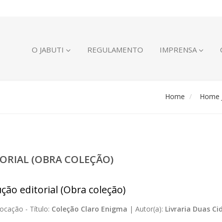
O JABUTI
REGULAMENTO
IMPRENSA
Home
Home J
ORIAL (OBRA COLEÇÃO)
ção editorial (Obra coleção)
ocação -
Título:
Coleção Claro Enigma
|
Autor(a):
Livraria Duas Ci