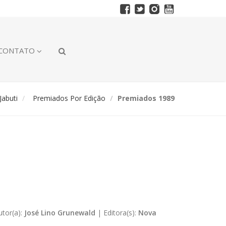
CONTATO
abuti
Premiados Por Edição
Premiados 1989
utor(a):
José Lino Grunewald
|
Editora(s):
Nova