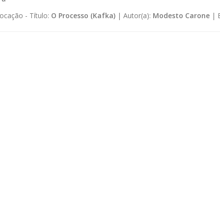
ocação -
Título:
O Processo (Kafka)
|
Autor(a):
Modesto Carone
|