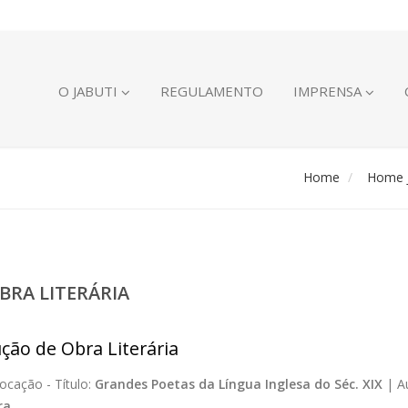
O JABUTI
REGULAMENTO
IMPRENSA
Home
Home J
BRA LITERÁRIA
ção de Obra Literária
ocação -
Título:
Grandes Poetas da Língua Inglesa do Séc. XIX
|
A
ra