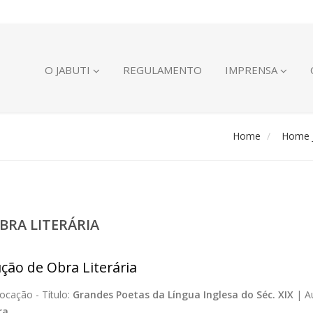
O JABUTI
REGULAMENTO
IMPRENSA
Home
Home J
BRA LITERÁRIA
ção de Obra Literária
ocação -
Título:
Grandes Poetas da Língua Inglesa do Séc. XIX
|
A
ra