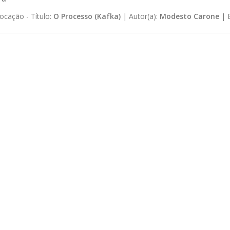
ocação -
Título:
O Processo (Kafka)
|
Autor(a):
Modesto Carone
|