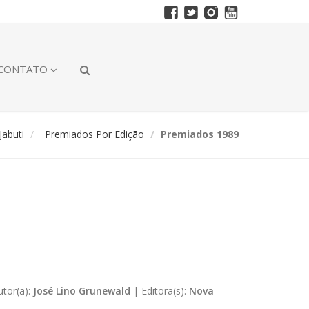
CONTATO
abuti
Premiados Por Edição
Premiados 1989
utor(a):
José Lino Grunewald
|
Editora(s):
Nova