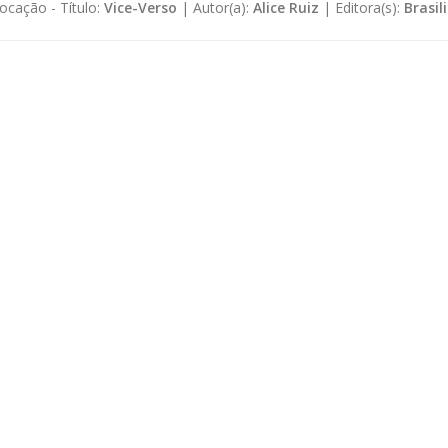
ocação -
Título:
Vice-Verso
|
Autor(a):
Alice Ruiz
|
Editora(s):
Brasil