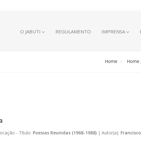
O JABUTI
REGULAMENTO
IMPRENSA
Home
Home J
a
ocação -
Título:
Poesias Reunidas (1968-1988)
|
Autor(a):
Francisco