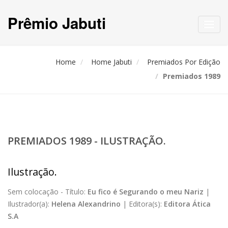
Prêmio Jabuti
Toggl
navig
Home
Home Jabuti
Premiados Por Edição
Premiados 1989
PREMIADOS 1989 - ILUSTRAÇÃO.
Ilustração.
Sem colocação -
Título:
Eu fico é Segurando o meu Nariz
|
Ilustrador(a):
Helena Alexandrino
|
Editora(s):
Editora Ática
S.A