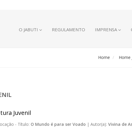
O JABUTI
REGULAMENTO
IMPRENSA
Home
Home J
ENIL
tura Juvenil
ocação -
Título:
O Mundo é para ser Voado
|
Autor(a):
Vivina de A