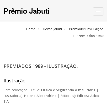
Prêmio Jabuti
Toggl
navig
Home
Home Jabuti
Premiados Por Edição
Premiados 1989
PREMIADOS 1989 - ILUSTRAÇÃO.
Ilustração.
Sem colocação -
Título:
Eu fico é Segurando o meu Nariz
|
Ilustrador(a):
Helena Alexandrino
|
Editora(s):
Editora Ática
S.A