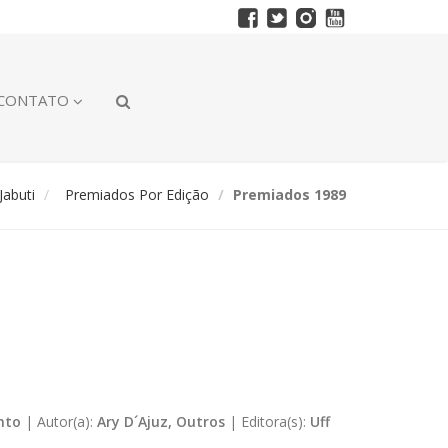
CONTATO
abuti
Premiados Por Edição
Premiados 1989
nto
|
Autor(a):
Ary D´Ajuz, Outros
|
Editora(s):
Uff