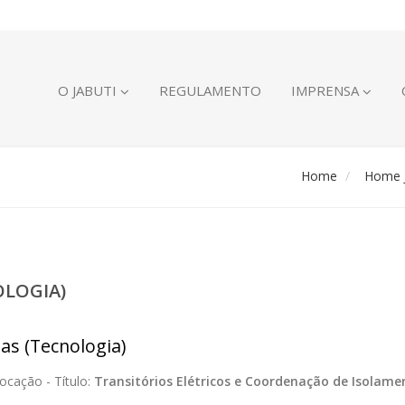
O JABUTI
REGULAMENTO
IMPRENSA
Home
Home J
OLOGIA)
ias (Tecnologia)
ocação -
Título:
Transitórios Elétricos e Coordenação de Isolame