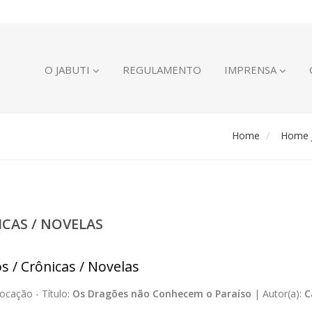
O JABUTI
REGULAMENTO
IMPRENSA
Home
Home J
ICAS / NOVELAS
s / Crônicas / Novelas
ocação -
Título:
Os Dragões não Conhecem o Paraíso
|
Autor(a):
C