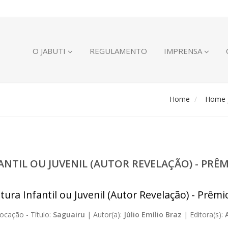
O JABUTI
REGULAMENTO
IMPRENSA
Home
Home J
FANTIL OU JUVENIL (AUTOR REVELAÇÃO) - PR
atura Infantil ou Juvenil (Autor Revelação) - Prêm
ocação -
Título:
Saguairu
|
Autor(a):
Júlio Emílio Braz
|
Editora(s):