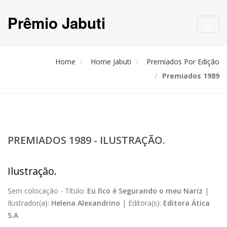
Prêmio Jabuti
Toggl
navig
Home
Home Jabuti
Premiados Por Edição
Premiados 1989
PREMIADOS 1989 - ILUSTRAÇÃO.
Ilustração.
Sem colocação -
Título:
Eu fico é Segurando o meu Nariz
|
Ilustrador(a):
Helena Alexandrino
|
Editora(s):
Editora Ática
S.A