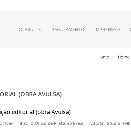
O JABUTI
REGULAMENTO
IMPRENSA
Home
Home J
ORIAL (OBRA AVULSA)
ção editorial (obra Avulsa)
ocação -
Título:
O Oficio da Prata no Brasil
|
Autor(a):
Studio HMF