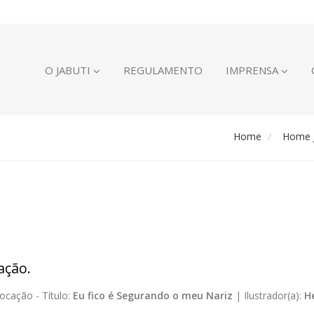
O JABUTI
REGULAMENTO
IMPRENSA
Home
Home J
ação.
ocação -
Título:
Eu fico é Segurando o meu Nariz
|
Ilustrador(a):
H