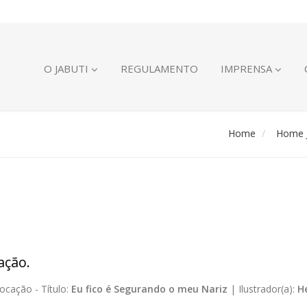
O JABUTI
REGULAMENTO
IMPRENSA
Home
Home J
ação.
ocação -
Título:
Eu fico é Segurando o meu Nariz
|
Ilustrador(a):
H