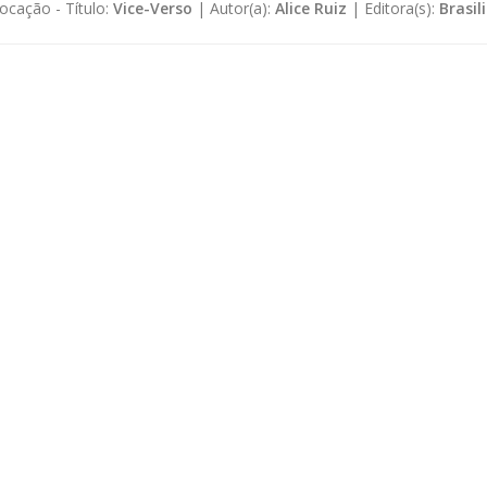
ocação -
Título:
Vice-Verso
|
Autor(a):
Alice Ruiz
|
Editora(s):
Brasil