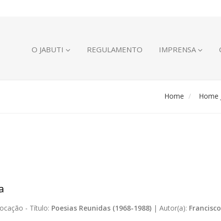
O JABUTI
REGULAMENTO
IMPRENSA
Home
Home J
a
ocação -
Título:
Poesias Reunidas (1968-1988)
|
Autor(a):
Francisco