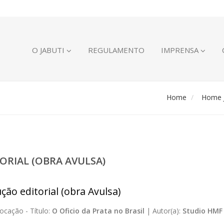
O JABUTI
REGULAMENTO
IMPRENSA
Home
Home J
ORIAL (OBRA AVULSA)
ção editorial (obra Avulsa)
ocação -
Título:
O Oficio da Prata no Brasil
|
Autor(a):
Studio HMF