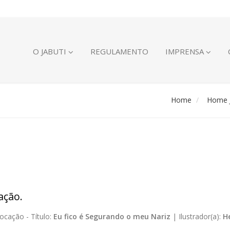
O JABUTI
REGULAMENTO
IMPRENSA
Home
Home J
ação.
ocação -
Título:
Eu fico é Segurando o meu Nariz
|
Ilustrador(a):
H