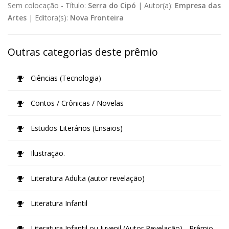
Sem colocação -
Título:
Serra do Cipó
|
Autor(a):
Empresa das
Artes
|
Editora(s):
Nova Fronteira
Outras categorias deste prêmio
Ciências (Tecnologia)
Contos / Crônicas / Novelas
Estudos Literários (Ensaios)
Ilustração.
Literatura Adulta (autor revelação)
Literatura Infantil
Literatura Infantil ou Juvenil (Autor Revelação) - Prêmio