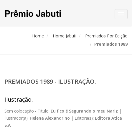
Prêmio Jabuti
Toggl
navig
Home
Home Jabuti
Premiados Por Edição
Premiados 1989
PREMIADOS 1989 - ILUSTRAÇÃO.
Ilustração.
Sem colocação -
Título:
Eu fico é Segurando o meu Nariz
|
Ilustrador(a):
Helena Alexandrino
|
Editora(s):
Editora Ática
S.A