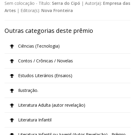
Sem colocação -
Título:
Serra do Cipó
|
Autor(a):
Empresa das
Artes
|
Editora(s):
Nova Fronteira
Outras categorias deste prêmio
Ciências (Tecnologia)
Contos / Crônicas / Novelas
Estudos Literários (Ensaios)
Ilustração.
Literatura Adulta (autor revelação)
Literatura Infantil
Literatura Infantil ou Juvenil (Autor Revelação) - Prêmio