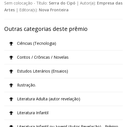
Sem colocação -
Título:
Serra do Cipó
|
Autor(a):
Empresa das
Artes
|
Editora(s):
Nova Fronteira
Outras categorias deste prêmio
Ciências (Tecnologia)
Contos / Crônicas / Novelas
Estudos Literários (Ensaios)
Ilustração.
Literatura Adulta (autor revelação)
Literatura Infantil
Literatura Infantil ou Juvenil (Autor Revelação) - Prêmio