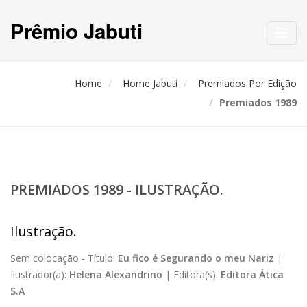
Prêmio Jabuti
Toggl
navig
Home
Home Jabuti
Premiados Por Edição
Premiados 1989
PREMIADOS 1989 - ILUSTRAÇÃO.
Ilustração.
Sem colocação -
Título:
Eu fico é Segurando o meu Nariz
|
Ilustrador(a):
Helena Alexandrino
|
Editora(s):
Editora Ática
S.A