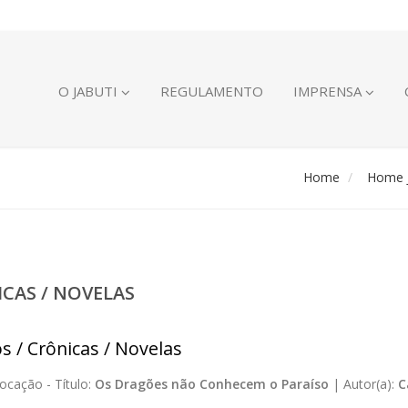
O JABUTI
REGULAMENTO
IMPRENSA
Home
Home J
ICAS / NOVELAS
s / Crônicas / Novelas
ocação -
Título:
Os Dragões não Conhecem o Paraíso
|
Autor(a):
C