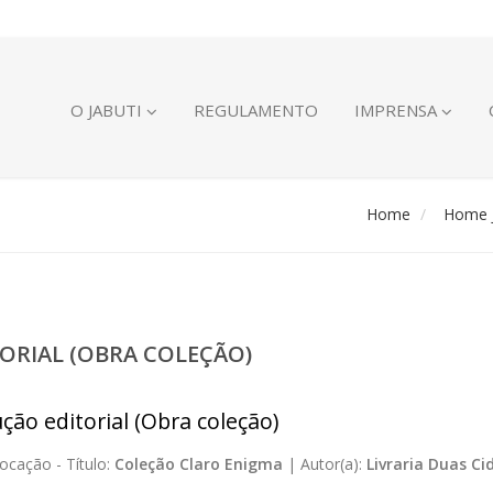
O JABUTI
REGULAMENTO
IMPRENSA
Home
Home J
ORIAL (OBRA COLEÇÃO)
ção editorial (Obra coleção)
ocação -
Título:
Coleção Claro Enigma
|
Autor(a):
Livraria Duas Ci