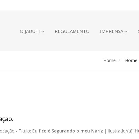
O JABUTI
REGULAMENTO
IMPRENSA
Home
Home J
ação.
ocação -
Título:
Eu fico é Segurando o meu Nariz
|
Ilustrador(a):
H