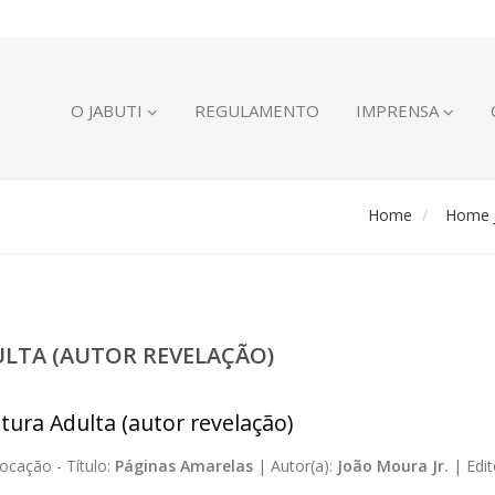
O JABUTI
REGULAMENTO
IMPRENSA
Home
Home J
ULTA (AUTOR REVELAÇÃO)
atura Adulta (autor revelação)
ocação -
Título:
Páginas Amarelas
|
Autor(a):
João Moura Jr.
|
Edit