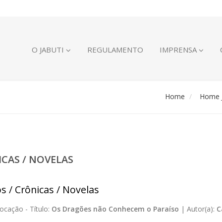
O JABUTI
REGULAMENTO
IMPRENSA
Home
Home J
ICAS / NOVELAS
s / Crônicas / Novelas
ocação -
Título:
Os Dragões não Conhecem o Paraíso
|
Autor(a):
C