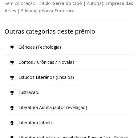
Sem colocação -
Título:
Serra do Cipó
|
Autor(a):
Empresa das
Artes
|
Editora(s):
Nova Fronteira
Outras categorias deste prêmio
Ciências (Tecnologia)
Contos / Crônicas / Novelas
Estudos Literários (Ensaios)
Ilustração.
Literatura Adulta (autor revelação)
Literatura Infantil
Literatura Infantil ou Juvenil (Autor Revelação) - Prêmio