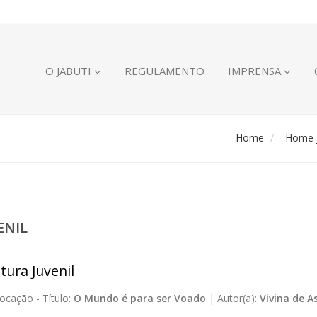
O JABUTI
REGULAMENTO
IMPRENSA
Home
Home J
ENIL
tura Juvenil
ocação -
Título:
O Mundo é para ser Voado
|
Autor(a):
Vivina de A