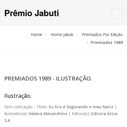
Prêmio Jabuti
Toggl
navig
Home
Home Jabuti
Premiados Por Edição
Premiados 1989
PREMIADOS 1989 - ILUSTRAÇÃO.
Ilustração.
Sem colocação -
Título:
Eu fico é Segurando o meu Nariz
|
Ilustrador(a):
Helena Alexandrino
|
Editora(s):
Editora Ática
S.A