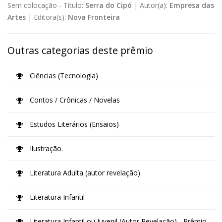
Sem colocação -
Título:
Serra do Cipó
|
Autor(a):
Empresa das
Artes
|
Editora(s):
Nova Fronteira
Outras categorias deste prêmio
Ciências (Tecnologia)
Contos / Crônicas / Novelas
Estudos Literários (Ensaios)
Ilustração.
Literatura Adulta (autor revelação)
Literatura Infantil
Literatura Infantil ou Juvenil (Autor Revelação) - Prêmio