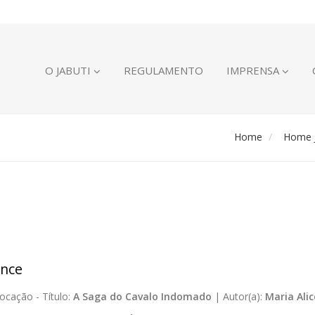
O JABUTI
REGULAMENTO
IMPRENSA
Home
Home J
nce
ocação -
Título:
A Saga do Cavalo Indomado
|
Autor(a):
Maria Ali