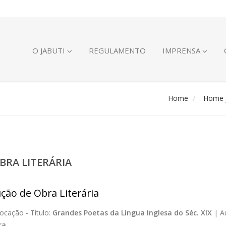
O JABUTI
REGULAMENTO
IMPRENSA
Home
Home J
BRA LITERÁRIA
ção de Obra Literária
ocação -
Título:
Grandes Poetas da Língua Inglesa do Séc. XIX
|
A
ra