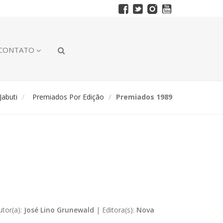
CONTATO
abuti
Premiados Por Edição
Premiados 1989
utor(a):
José Lino Grunewald
|
Editora(s):
Nova