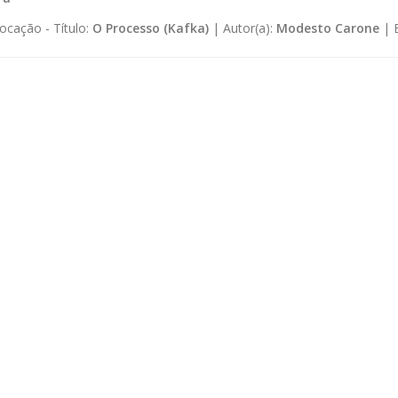
ocação -
Título:
O Processo (Kafka)
|
Autor(a):
Modesto Carone
|