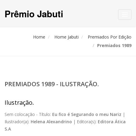
Prêmio Jabuti
Toggl
navig
Home
Home Jabuti
Premiados Por Edição
Premiados 1989
PREMIADOS 1989 - ILUSTRAÇÃO.
Ilustração.
Sem colocação -
Título:
Eu fico é Segurando o meu Nariz
|
Ilustrador(a):
Helena Alexandrino
|
Editora(s):
Editora Ática
S.A