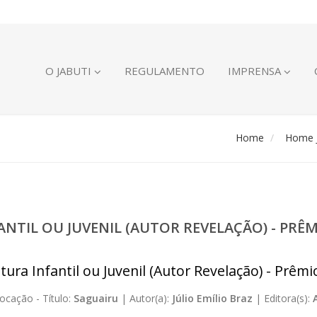
O JABUTI
REGULAMENTO
IMPRENSA
Home
Home J
FANTIL OU JUVENIL (AUTOR REVELAÇÃO) - PR
atura Infantil ou Juvenil (Autor Revelação) - Prêm
ocação -
Título:
Saguairu
|
Autor(a):
Júlio Emílio Braz
|
Editora(s):