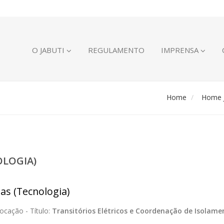
O JABUTI
REGULAMENTO
IMPRENSA
Home
Home J
OLOGIA)
ias (Tecnologia)
ocação -
Título:
Transitórios Elétricos e Coordenação de Isolame