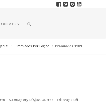
CONTATO
abuti
Premiados Por Edição
Premiados 1989
nto
|
Autor(a):
Ary D´Ajuz, Outros
|
Editora(s):
Uff