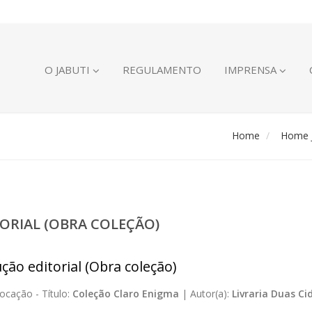
O JABUTI
REGULAMENTO
IMPRENSA
Home
Home J
ORIAL (OBRA COLEÇÃO)
ção editorial (Obra coleção)
ocação -
Título:
Coleção Claro Enigma
|
Autor(a):
Livraria Duas Ci