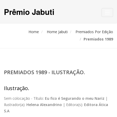
Prêmio Jabuti
Toggl
navig
Home
Home Jabuti
Premiados Por Edição
Premiados 1989
PREMIADOS 1989 - ILUSTRAÇÃO.
Ilustração.
Sem colocação -
Título:
Eu fico é Segurando o meu Nariz
|
Ilustrador(a):
Helena Alexandrino
|
Editora(s):
Editora Ática
S.A