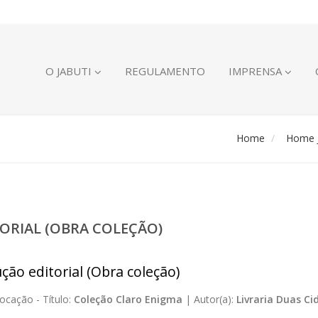
O JABUTI
REGULAMENTO
IMPRENSA
Home
Home J
ORIAL (OBRA COLEÇÃO)
ção editorial (Obra coleção)
ocação -
Título:
Coleção Claro Enigma
|
Autor(a):
Livraria Duas Ci