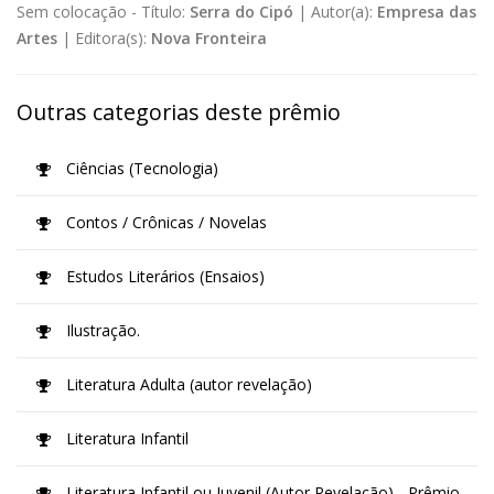
Sem colocação -
Título:
Serra do Cipó
|
Autor(a):
Empresa das
Artes
|
Editora(s):
Nova Fronteira
Outras categorias deste prêmio
Ciências (Tecnologia)
Contos / Crônicas / Novelas
Estudos Literários (Ensaios)
Ilustração.
Literatura Adulta (autor revelação)
Literatura Infantil
Literatura Infantil ou Juvenil (Autor Revelação) - Prêmio