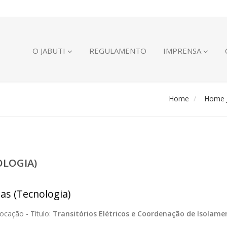
O JABUTI
REGULAMENTO
IMPRENSA
Home
Home J
OLOGIA)
ias (Tecnologia)
ocação -
Título:
Transitórios Elétricos e Coordenação de Isolame