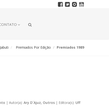
CONTATO
abuti
Premiados Por Edição
Premiados 1989
nto
|
Autor(a):
Ary D´Ajuz, Outros
|
Editora(s):
Uff