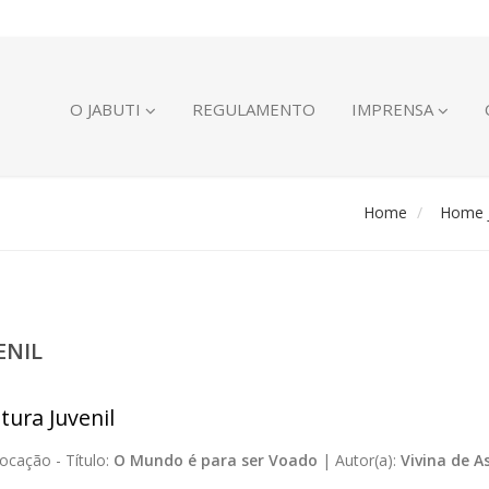
O JABUTI
REGULAMENTO
IMPRENSA
Home
Home J
ENIL
tura Juvenil
ocação -
Título:
O Mundo é para ser Voado
|
Autor(a):
Vivina de A